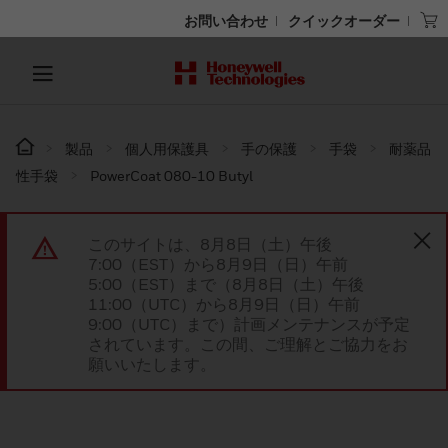
お問い合わせ
クイックオーダー
製品
個人用保護具
手の保護
手袋
耐薬品
性手袋
PowerCoat 080-10 Butyl
このサイトは、8月8日（土）午後
7:00（EST）から8月9日（日）午前
5:00（EST）まで（8月8日（土）午後
11:00（UTC）から8月9日（日）午前
9:00（UTC）まで）計画メンテナンスが予定
されています。この間、ご理解とご協力をお
願いいたします。