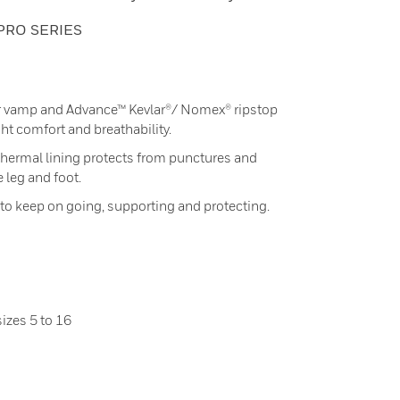
PRO SERIES
er vamp and Advance™ Kevlar®/ Nomex® ripstop
ght comfort and breathability.
 thermal lining protects from punctures and
e leg and foot.
o keep on going, supporting and protecting.
sizes 5 to 16