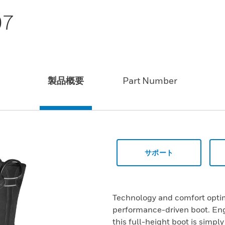
07
製品概要
Part Number
サポート
Technology and comfort optim
performance-driven boot. Engi
this full-height boot is simply