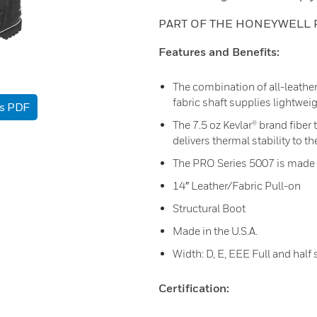
PART OF THE HONEYWELL 
Features and Benefits:
The combination of all-leath
fabric shaft supplies lightwei
as PDF
The 7.5 oz Kevlar® brand fiber
delivers thermal stability to th
The PRO Series 5007 is made t
14″ Leather/Fabric Pull-on
Structural Boot
Made in the U.S.A.
Width: D, E, EEE Full and half 
Certification: