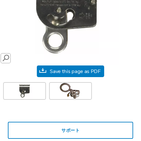
SEARCH
Save this page as PDF
サポート