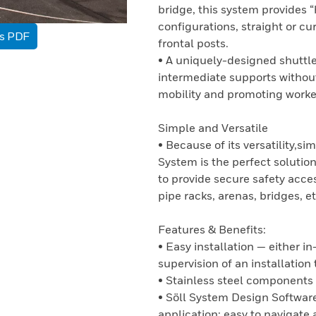
bridge, this system provides “h
configurations, straight or cu
as PDF
frontal posts.
• A uniquely-designed shuttl
intermediate supports without
mobility and promoting worker
Simple and Versatile
• Because of its versatility,
System is the perfect solution
to provide secure safety acces
pipe racks, arenas, bridges, et
Features & Benefits:
• Easy installation — either
supervision of an installation 
• Stainless steel components
• Söll System Design Software
application: easy to navigate