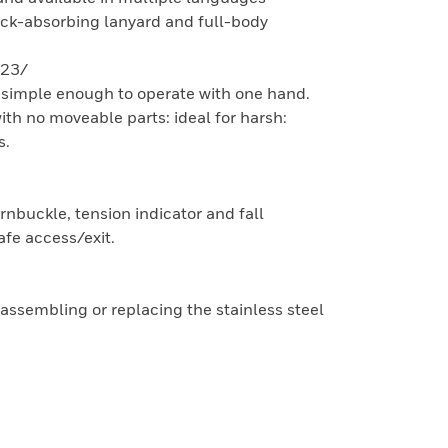
ock-absorbing lanyard and full-body
223/
simple enough to operate with one hand.
ith no moveable parts: ideal for harsh:
s.
rnbuckle, tension indicator and fall
afe access/exit.
assembling or replacing the stainless steel