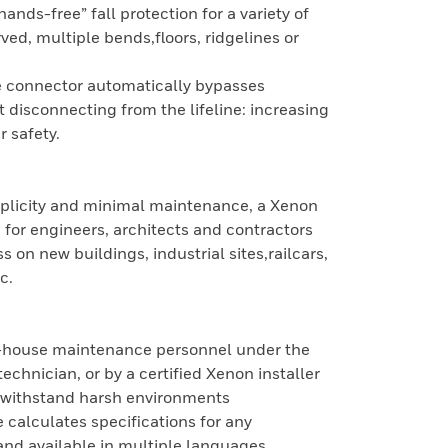
ands-free” fall protection for a variety of
rved, multiple bends,floors, ridgelines or
e connector automatically bypasses
 disconnecting from the lifeline: increasing
 safety.
simplicity and minimal maintenance, a Xenon
 for engineers, architects and contractors
s on new buildings, industrial sites,railcars,
c.
 in-house maintenance personnel under the
technician, or by a certified Xenon installer
 withstand harsh environments
 calculates specifications for any
 and available in multiple languages