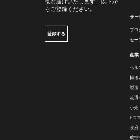
接お届けいたします。以下か
らご登録ください。
サー
プロ
登録する
セー
産業
ヘル
輸送
製造
流通
小売
Eコ
政府
航空