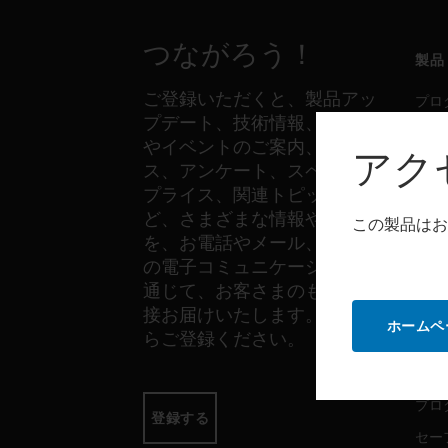
つながろう！
製品
ご登録いただくと、製品アッ
プロ
プデート、技術情報、新製品
セー
やイベントのご案内、ニュー
アク
セン
ス、アンケート、スペシャル
プライス、関連トピックな
ど、さまざまな情報やご案内
この製品はお
ソフ
を、お電話やメール、その他
の電子コミュニケーションを
プロ
通じて、お客さまのもとへ直
セー
接お届けいたします。以下か
ホームペ
らご登録ください。
サー
プロ
登録する
セー