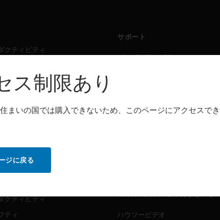
サポート
ダクティビティ
プロダクティビティ
フティ
セーフティ
セス制限あり
シング・ソリューション
センシング・ソリューション
住まいの国では購入できないため、このページにアクセスでき
トウェア
パートナー検索
ダクティビティ
プロダクティビティ
フティ
セーフティ
ージに戻る
センシング・ソリューション
ビス
MYAUTOMATION のサポート
ダクティビティ
フティ
ハウツービデオ