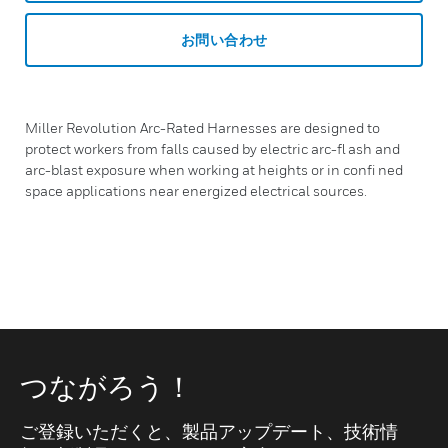
お問い合わせ
Miller Revolution Arc-Rated Harnesses are designed to
protect workers from falls caused by electric arc-ﬂ ash and
arc-blast exposure when working at heights or in conﬁ ned
space applications near energized electrical sources.
つながろう！
ご登録いただくと、製品アップデート、技術情