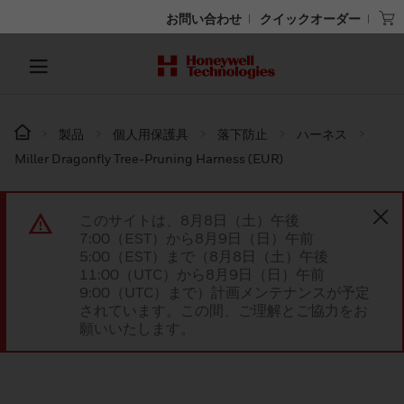
お問い合わせ
クイックオーダー
製品
個人用保護具
落下防止
ハーネス
Miller Dragonfly Tree-Pruning Harness (EUR)
このサイトは、8月8日（土）午後
7:00（EST）から8月9日（日）午前
5:00（EST）まで（8月8日（土）午後
11:00（UTC）から8月9日（日）午前
9:00（UTC）まで）計画メンテナンスが予定
されています。この間、ご理解とご協力をお
願いいたします。