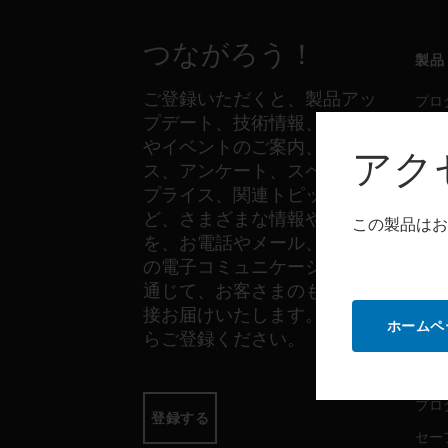
つながろう！
製品
ご登録いただくと、製品アッ
プロ
プデート、技術情報、新製品
セー
やイベントのご案内、ニュー
アク
セン
ス、アンケート、スペシャル
プライス、関連トピックな
ど、さまざまな情報やご案内
この製品はお
ソフ
を、お電話やメール、その他
の電子コミュニケーションを
プロ
通じて、お客さまのもとへ直
セー
接お届けいたします。以下か
ホームペ
らご登録ください。
サー
プロ
登録する
セー