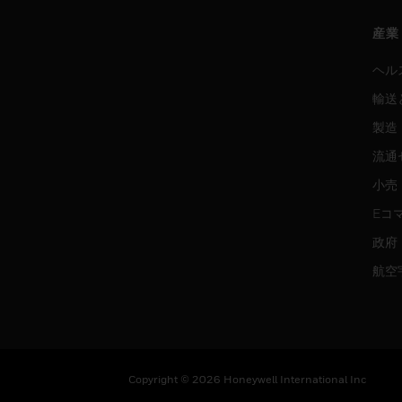
産業
ヘル
輸送
製造
流通
小売
Eコ
政府
航空
Copyright © 2026 Honeywell International Inc