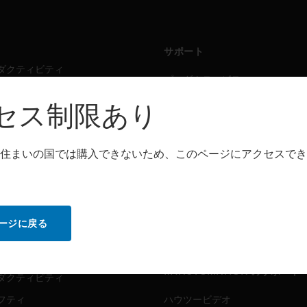
サポート
ダクティビティ
プロダクティビティ
フティ
セーフティ
セス制限あり
シング・ソリューション
センシング・ソリューション
住まいの国では購入できないため、このページにアクセスでき
トウェア
パートナー検索
ダクティビティ
プロダクティビティ
フティ
セーフティ
ージに戻る
センシング・ソリューション
ビス
MYAUTOMATION のサポート
ダクティビティ
フティ
ハウツービデオ