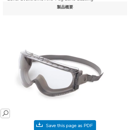
製品概要
SEARCH
Save this page as PDF