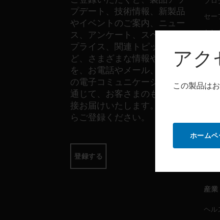
プロ
プデート、技術情報、新製品
セー
やイベントのご案内、ニュー
セン
ス、アンケート、スペシャル
プライス、関連トピックな
アク
ど、さまざまな情報やご案内
ソフ
を、お電話やメール、その他
の電子コミュニケーションを
プロ
この製品はお
通じて、お客さまのもとへ直
セー
接お届けいたします。以下か
らご登録ください。
サー
ホームペ
プロ
登録する
セー
産業
ヘル