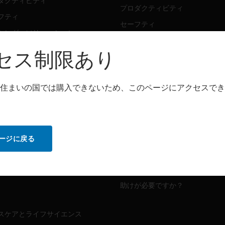
ダクティビティ
プロダクティビティ
フティ
セーフティ
シング・ソリューション
センシング・ソリューション
セス制限あり
トウェア
パートナー検索
ダクティビティ
住まいの国では購入できないため、このページにアクセスでき
プロダクティビティ
フティ
セーフティ
センシング・ソリューション
ビス
ージに戻る
MYAUTOMATION のサポート
ダクティビティ
フティ
ハウツービデオ
助けが必要ですか？
スケアとライフサイエンス