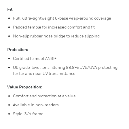
Fit:
Full: ultra-lightweight 8-base wrap-around coverage
Padded temple for increased comfort and fit
Non-slip rubber nose bridge to reduce slipping
Protection:
Certified to meet ANSI+
U6 grade-level lens filtering 99.9% UVB/UVA, protecting
for far and near UV transmittance
Value Proposition:
Comfort and protection at a value
Available in non-readers
Style: 3/4 frame