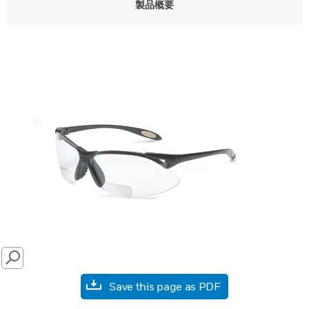
製品概要
SEARCH
Save this page as PDF