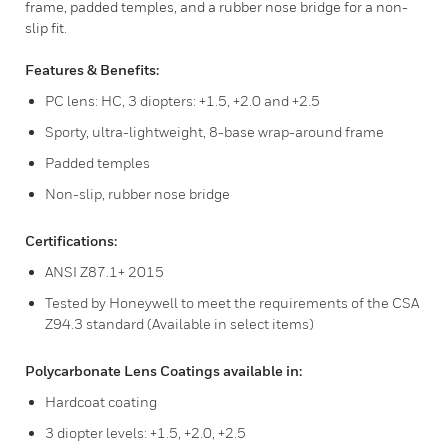
frame, padded temples, and a rubber nose bridge for a non-
slip fit.
Features & Benefits:
PC lens: HC, 3 diopters: +1.5, +2.0 and +2.5
Sporty, ultra-lightweight, 8-base wrap-around frame
Padded temples
Non-slip, rubber nose bridge
Certifications:
ANSI Z87.1+ 2015
Tested by Honeywell to meet the requirements of the CSA
Z94.3 standard (Available in select items)
Polycarbonate Lens Coatings available in:
Hardcoat coating
3 diopter levels: +1.5, +2.0, +2.5