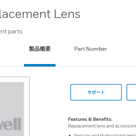
placement Lens
nt parts
製品概要
Part Number
サポート
Features & Benefits:
Replacement lens and accessorie
Regular and Hydroshield repl