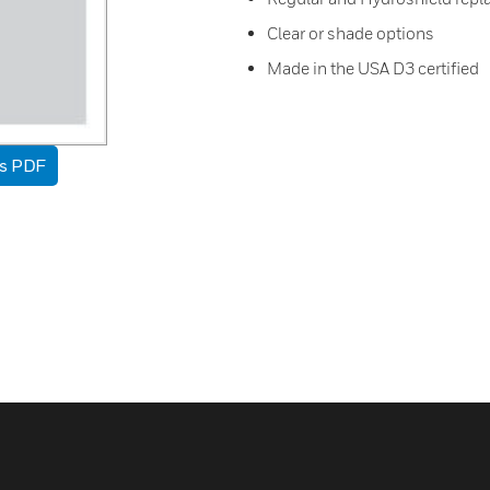
Clear or shade options
Made in the USA D3 certified
as PDF