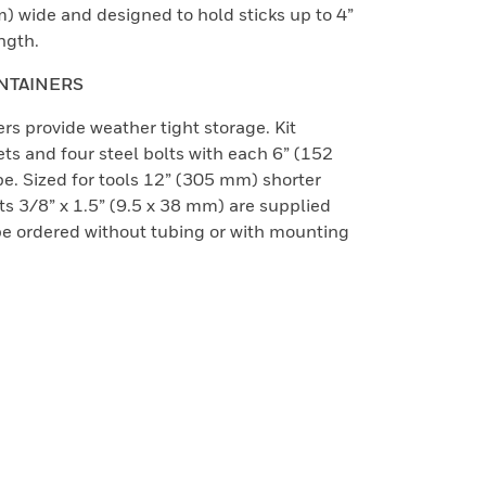
) wide and designed to hold sticks up to 4”
ngth.
NTAINERS
s provide weather tight storage. Kit
s and four steel bolts with each 6” (152
e. Sized for tools 12” (305 mm) shorter
s 3/8” x 1.5” (9.5 x 38 mm) are supplied
be ordered without tubing or with mounting