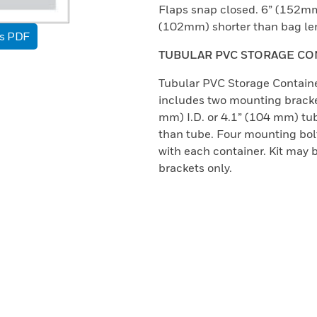
Flaps snap closed. 6” (152mm
(102mm) shorter than bag le
as PDF
TUBULAR PVC STORAGE CO
Tubular PVC Storage Container
includes two mounting bracket
mm) I.D. or 4.1” (104 mm) tub
than tube. Four mounting bolt
with each container. Kit may 
brackets only.