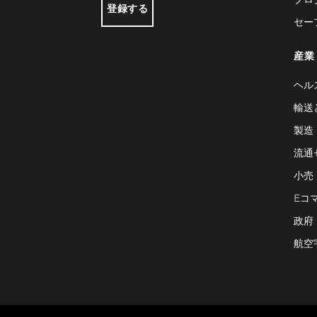
登録する
セー
産業
ヘル
輸送
製造
流通
小売
Eコ
政府
航空