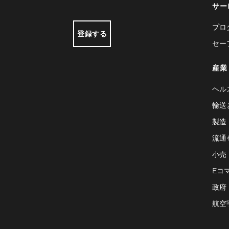
サー
プロ
登録する
セー
産業
ヘル
輸送
製造
流通
小売
Eコ
政府
航空