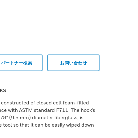
パートナー検索
お問い合わせ
KS
constructed of closed cell foam-filled
ance with ASTM standard F711. The hook’s
3/8” (9.5 mm) diameter fiberglass, is
 tool so that it can be easily wiped down