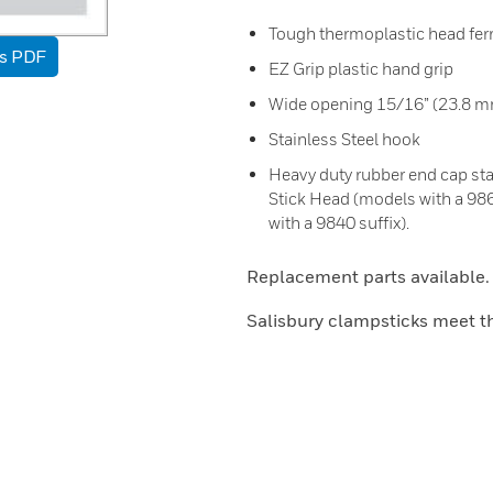
Tough thermoplastic head fer
as PDF
EZ Grip plastic hand grip
Wide opening 15/16” (23.8 
Stainless Steel hook
Heavy duty rubber end cap sta
Stick Head (models with a 986
with a 9840 suffix).
Replacement parts available.
Salisbury clampsticks meet 