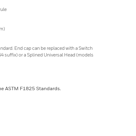
rule
mm)
ndard. End cap can be replaced with a Switch
4 suffix) or a Splined Universal Head (models
the ASTM F1825 Standards.