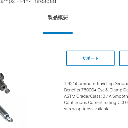
lamps - Pin/Threaded
製品概要
サポート
1.63” Aluminum Traveling Groun
Benefits:78000● Eye & Clamp Desc
ASTM Grade/Class: 3 / A Smooth 
Continuous Current Rating: 300
screw options available.