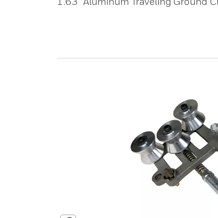
1.63” Aluminum Traveling Ground C