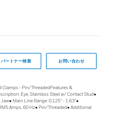
パートナー検索
お問い合わせ
d Clamps - Pin/ThreadedFeatures &
ription: Eye, Stainless Steel w/ Contact Stud●
Jaw● Main Line Range: 0.125” - 1.63”●
 RMS Amps, 60 Hz● Pin/Threaded● Additional