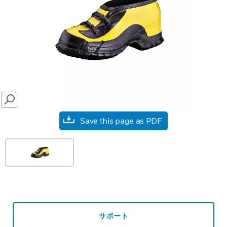
SEARCH
Save this page as PDF
サポート