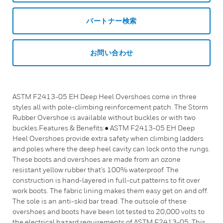
パートナー検索
お問い合わせ
ASTM F2413-05 EH Deep Heel Overshoes come in three
styles all with pole-climbing reinforcement patch. The Storm
Rubber Overshoe is available without buckles or with two
buckles.Features & Benefits:● ASTM F2413-05 EH Deep
Heel Overshoes provide extra safety when climbing ladders
and poles where the deep heel cavity can lock onto the rungs.
These boots and overshoes are made from an ozone
resistant yellow rubber that’s 100% waterproof. The
construction is hand-layered in full-cut patterns to fit over
work boots. The fabric lining makes them easy get on and off.
The sole is an anti-skid bar tread. The outsole of these
overshoes and boots have been lot tested to 20,000 volts to
the electrical hazard requirements of ASTM F2413-05. This