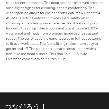
tread for better traction. The deep heel and improved arch are
specially designed for climbing ladders comfortably. The
wider opening allows for easier on/off.Features & Benefits:●
ASTM Dielectric Footwear provides extra safety when
climbing ladders and poles where the deep heel cavity can
lock onto the rungs. These boots and overshoes are 100%
waterproof and made from premium grade ozone resistant
rubber. The construction is hand-layered in full-cut patterns
to fit over work boots. The fabric lining makes them easy to
get on and off. The sole has a durable construction with a
non-skid bar tread outsole. This Bob Sole - 2 Buckle
Overshoe comes in Whole Sizes 7-16.
つながろう！