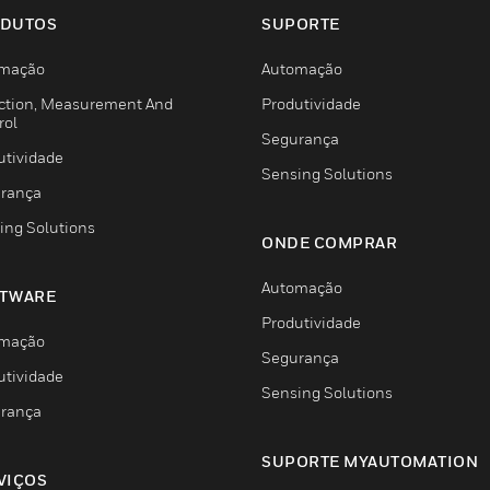
DUTOS
SUPORTE
mação
Automação
ction, Measurement And
Produtividade
rol
Segurança
utividade
Sensing Solutions
rança
ing Solutions
ONDE COMPRAR
Automação
TWARE
Produtividade
mação
Segurança
utividade
Sensing Solutions
rança
SUPORTE MYAUTOMATION
VIÇOS