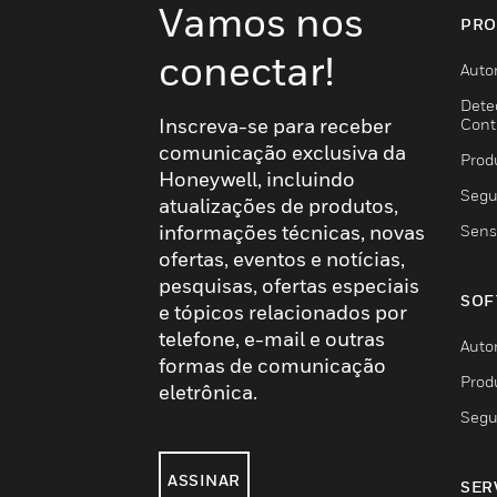
Vamos nos
PRO
conectar!
Auto
Dete
Inscreva-se para receber
Cont
comunicação exclusiva da
Prod
Honeywell, incluindo
Segu
atualizações de produtos,
informações técnicas, novas
Sens
ofertas, eventos e notícias,
pesquisas, ofertas especiais
SOF
e tópicos relacionados por
telefone, e-mail e outras
Auto
formas de comunicação
Prod
eletrônica.
Segu
ASSINAR
SER