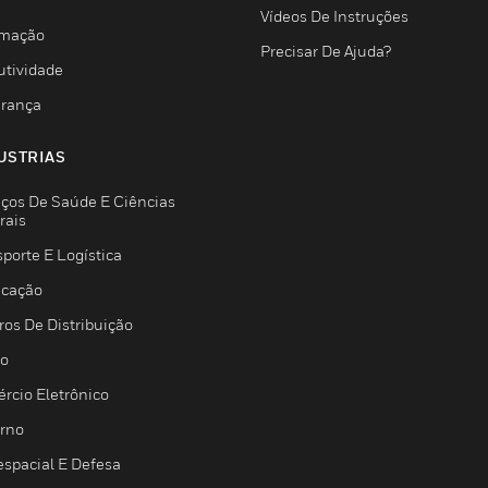
Vídeos De Instruções
mação
Precisar De Ajuda?
utividade
rança
USTRIAS
iços De Saúde E Ciências
rais
porte E Logística
icação
ros De Distribuição
jo
rcio Eletrônico
rno
espacial E Defesa