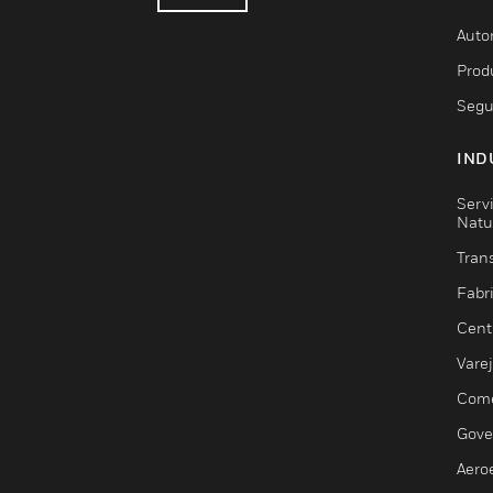
Auto
Prod
Segu
IND
Serv
Natu
Trans
Fabr
Cent
Vare
Comé
Gove
Aero