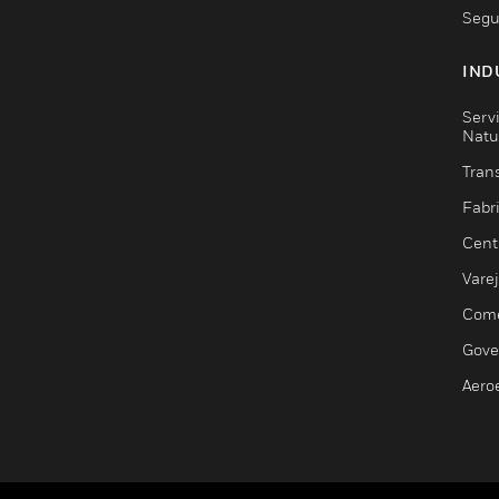
Segu
IND
Serv
Natu
Trans
Fabr
Cent
Vare
Comé
Gove
Aero