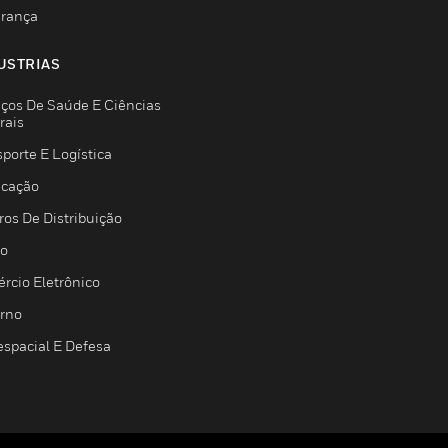
rança
USTRIAS
iços De Saúde E Ciências
rais
porte E Logística
icação
ros De Distribuição
jo
rcio Eletrônico
rno
espacial E Defesa