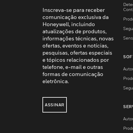
Dete
Inscreva-se para receber
Cont
comunicação exclusiva da
Prod
Honeywell, incluindo
Segu
atualizações de produtos,
informações técnicas, novas
Sens
ofertas, eventos e notícias,
pesquisas, ofertas especiais
SOF
e tópicos relacionados por
telefone, e-mail e outras
Auto
formas de comunicação
Prod
eletrônica.
Segu
ASSINAR
SER
Auto
Prod