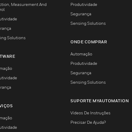
ction, Measurement And
Produtividade
rol
Segurança
utividade
Sensing Solutions
rança
ing Solutions
ONDE COMPRAR
Automação
TWARE
Produtividade
mação
Segurança
utividade
Sensing Solutions
rança
SUPORTE MYAUTOMATION
VIÇOS
Vídeos De Instruções
mação
Precisar De Ajuda?
utividade