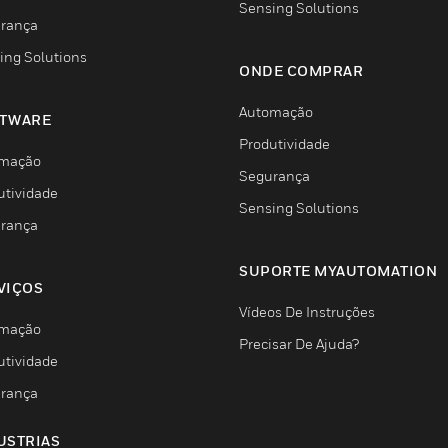
Sensing Solutions
rança
ing Solutions
ONDE COMPRAR
Automação
TWARE
Produtividade
mação
Segurança
utividade
Sensing Solutions
rança
SUPORTE MYAUTOMATION
VIÇOS
Vídeos De Instruções
mação
Precisar De Ajuda?
utividade
rança
USTRIAS