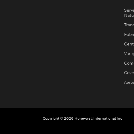
Serv
Natu
Trans
Fabr
Cent
Vare
Comé
Gove
Aero
Copyright © 2026 Honeywell International Inc