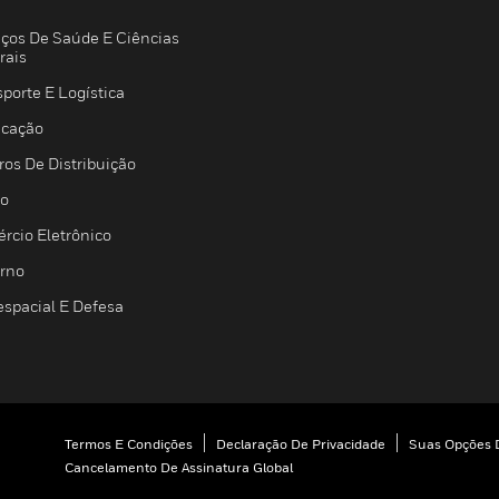
iços De Saúde E Ciências
rais
porte E Logística
icação
ros De Distribuição
jo
rcio Eletrônico
rno
espacial E Defesa
Termos E Condições
Declaração De Privacidade
Suas Opções D
Cancelamento De Assinatura Global