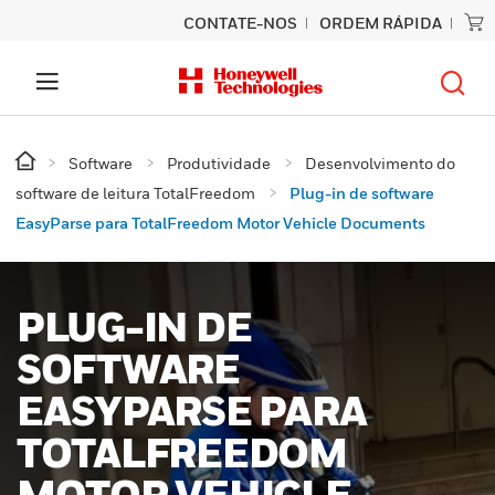
CONTATE-NOS
ORDEM RÁPIDA
Software
Produtividade
Desenvolvimento do
software de leitura TotalFreedom
Plug-in de software
EasyParse para TotalFreedom Motor Vehicle Documents
PLUG-IN DE
SOFTWARE
EASYPARSE PARA
TOTALFREEDOM
MOTOR VEHICLE