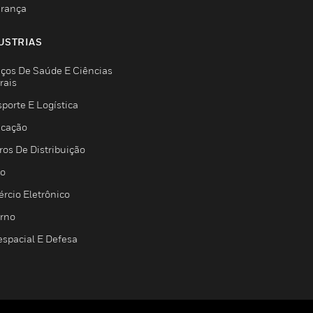
rança
USTRIAS
iços De Saúde E Ciências
rais
porte E Logística
icação
ros De Distribuição
jo
rcio Eletrônico
rno
espacial E Defesa