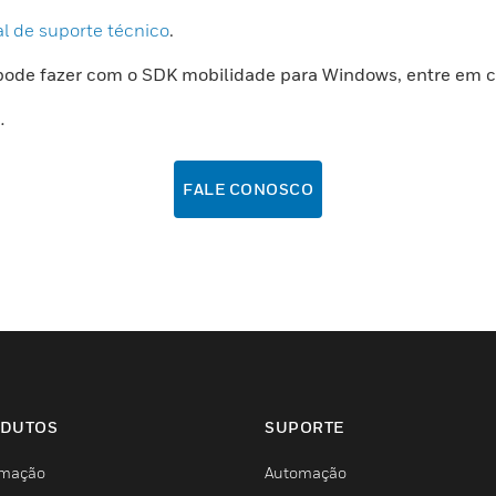
al de suporte técnico
.
pode fazer com o SDK mobilidade para Windows, entre em c
.
FALE CONOSCO
DUTOS
SUPORTE
mação
Automação