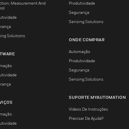
ction, Measurement And
Produtividade
rol
Segurança
utividade
Sensing Solutions
rança
ing Solutions
ONDE COMPRAR
Automação
TWARE
Produtividade
mação
Segurança
utividade
Sensing Solutions
rança
SUPORTE MYAUTOMATION
VIÇOS
Vídeos De Instruções
mação
Precisar De Ajuda?
utividade