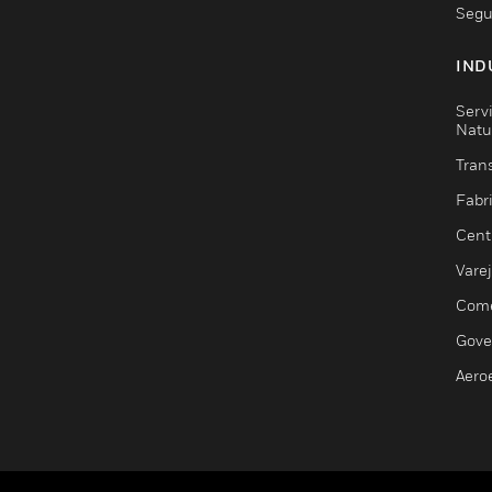
Segu
IND
Serv
Natu
Trans
Fabr
Cent
Vare
Comé
Gove
Aero