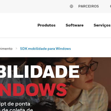
PARCEIROS
Produtos
Software
Serviços
vimento
SDK mobilidade para Windows
BILIDADE
INDOWS
ipt de ponta
 de coleta de