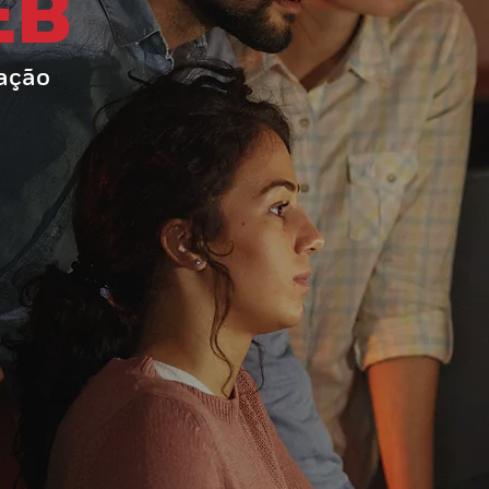
EB
ração