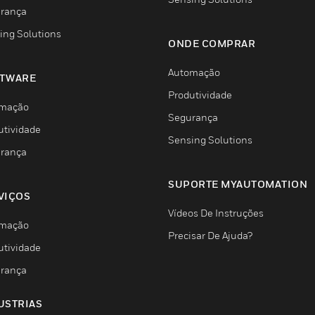
rança
ing Solutions
ONDE COMPRAR
Automação
TWARE
Produtividade
mação
Segurança
utividade
Sensing Solutions
rança
SUPORTE MYAUTOMATION
VIÇOS
Vídeos De Instruções
mação
Precisar De Ajuda?
utividade
rança
USTRIAS