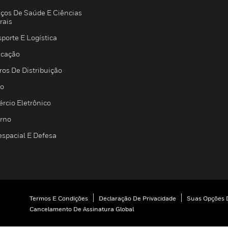
iços De Saúde E Ciências
rais
porte E Logística
icação
ros De Distribuição
jo
rcio Eletrônico
rno
espacial E Defesa
Termos E Condições
Declaração De Privacidade
Suas Opções D
Cancelamento De Assinatura Global