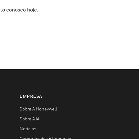
to conosco hoje.
EMPRESA
Sobre A Honeywell
Sobre A IA
Notícias
Comunicados À Imprensa