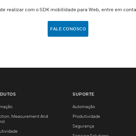
de realizar com o SDK mobilidade para Web, entre em conta
FALE CONOSCO
DUTOS
SUPORTE
mação
Automação
ction, Measurement And
Produtividade
rol
Segurança
utividade
Sensing Solutions