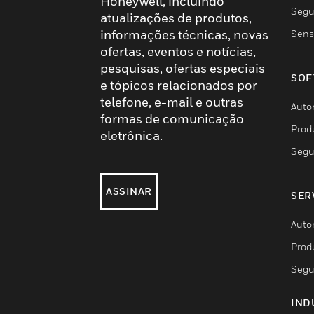
Honeywell, incluindo
Segu
atualizações de produtos,
informações técnicas, novas
Sens
ofertas, eventos e notícias,
pesquisas, ofertas especiais
SOF
e tópicos relacionados por
telefone, e-mail e outras
Auto
formas de comunicação
Prod
eletrônica.
Segu
ASSINAR
SER
Auto
Prod
Segu
IND