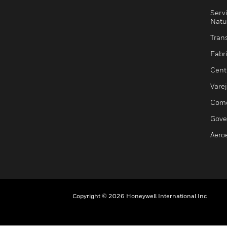
Serv
Natu
Trans
Fabr
Cent
Vare
Comé
Gove
Aero
Copyright © 2026 Honeywell International Inc