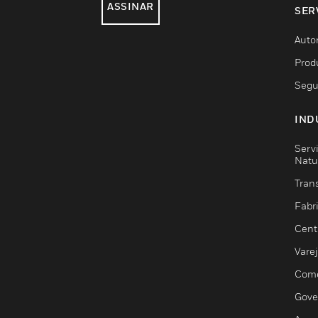
ASSINAR
SER
Auto
Prod
Segu
IND
Serv
Natu
Trans
Fabr
Cent
Vare
Comé
Gove