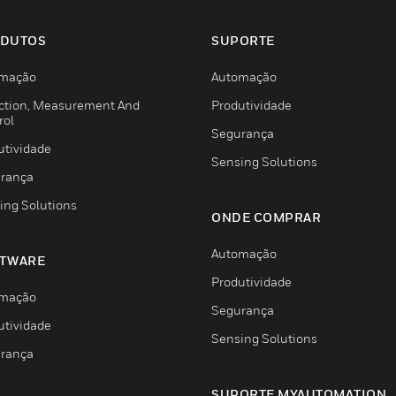
DUTOS
SUPORTE
mação
Automação
ction, Measurement And
Produtividade
rol
Segurança
utividade
Sensing Solutions
rança
ing Solutions
ONDE COMPRAR
Automação
TWARE
Produtividade
mação
Segurança
utividade
Sensing Solutions
rança
SUPORTE MYAUTOMATION