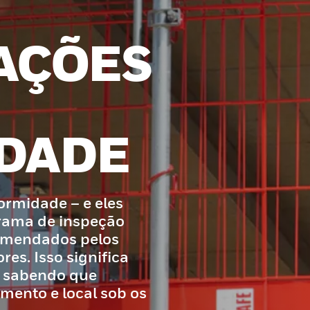
AÇÕES
IDADE
rmidade – e eles
rama de inspeção
omendados pelos
res. Isso significa
o sabendo que
ento e local sob os