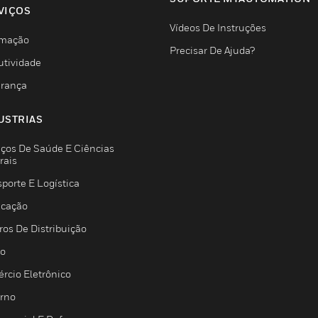
VIÇOS
Vídeos De Instruções
mação
Precisar De Ajuda?
utividade
rança
USTRIAS
iços De Saúde E Ciências
rais
porte E Logística
icação
ros De Distribuição
jo
rcio Eletrônico
rno