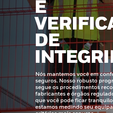
E
VERIFIC
DE
INTEGR
Nós mantemos você em confo
seguros. Nosso robusto prog
segue os procedimentos rec
fabricantes e órgãos regulado
que você pode ficar tranquil
estamos medindo seu equipam