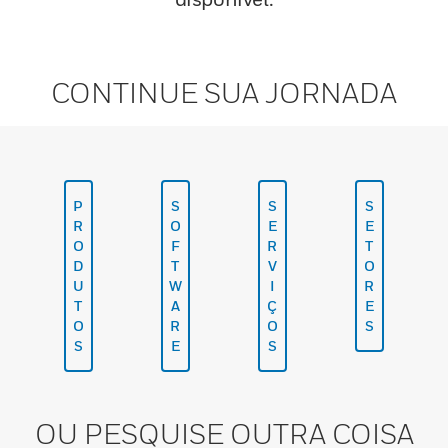
CONTINUE SUA JORNADA
P
S
S
S
R
O
E
E
O
F
R
T
D
T
V
O
U
W
I
R
T
A
Ç
E
O
R
O
S
S
E
S
OU PESQUISE OUTRA COISA