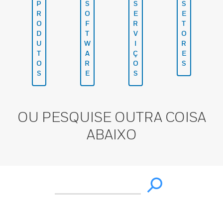
P
S
S
S
R
O
E
E
O
F
R
T
D
T
V
O
U
W
I
R
T
A
Ç
E
O
R
O
S
S
E
S
OU PESQUISE OUTRA COISA
ABAIXO