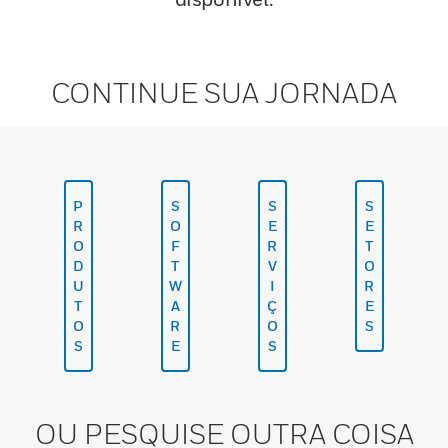
CONTINUE SUA JORNADA
P
S
S
S
R
O
E
E
O
F
R
T
D
T
V
O
U
W
I
R
T
A
Ç
E
O
R
O
S
S
E
S
OU PESQUISE OUTRA COISA