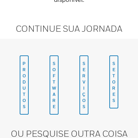
CONTINUE SUA JORNADA
P
S
S
S
R
O
E
E
O
F
R
T
D
T
V
O
U
W
I
R
T
A
Ç
E
O
R
O
S
S
E
S
OU PESQUISE OUTRA COISA