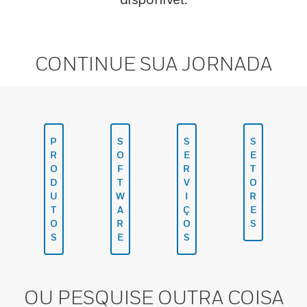
CONTINUE SUA JORNADA
P
S
S
S
R
O
E
E
O
F
R
T
D
T
V
O
U
W
I
R
T
A
Ç
E
O
R
O
S
S
E
S
OU PESQUISE OUTRA COISA