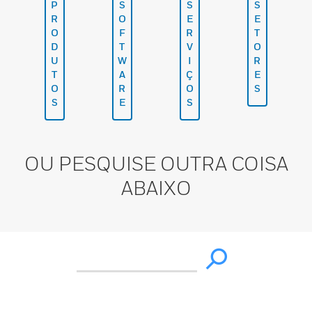
P
S
S
S
R
O
E
E
O
F
R
T
D
T
V
O
U
W
I
R
T
A
Ç
E
O
R
O
S
S
E
S
OU PESQUISE OUTRA COISA
ABAIXO