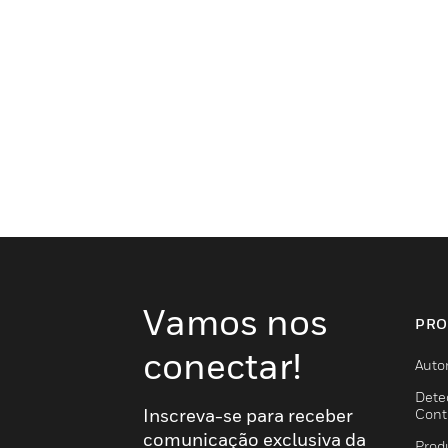
Vamos nos
PRO
conectar!
Auto
Dete
Inscreva-se para receber
Cont
comunicação exclusiva da
Prod