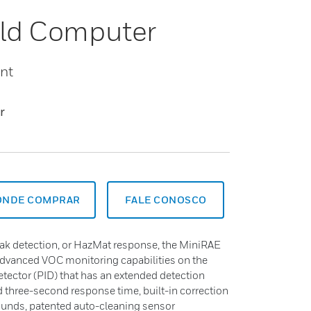
eld Computer
nt
r
ONDE COMPRAR
FALE CONOSCO
leak detection, or HazMat response, the MiniRAE
advanced VOC monitoring capabilities on the
etector (PID) that has an extended detection
 three-second response time, built-in correction
unds, patented auto-cleaning sensor