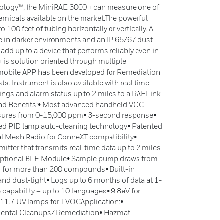
ology™, the MiniRAE 3000 + can measure one of
hemicals available on the market.The powerful
00 feet of tubing horizontally or vertically. A
ate in darker environments and an IP 65/67 dust-
 add up to a device that performs reliably even in
is solution oriented through multiple
 mobile APP has been developed for Remediation
ts. Instrument is also available with real time
dings and alarm status up to 2 miles to a RAELink
 and Benefits:• Most advanced handheld VOC
sures from 0-15,000 ppm• 3-second response•
d PID lamp auto-cleaning technology• Patented
l Mesh Radio for ConneXT compatibility•
mitter that transmits real-time data up to 2 miles
 Optional BLE Module• Sample pump draws from
rs for more than 200 compounds• Built-in
and dust-tight• Logs up to 6 months of data at 1-
 capability – up to 10 languages• 9.8eV for
11.7 UV lamps for TVOCApplication:•
ental Cleanups/ Remediation• Hazmat