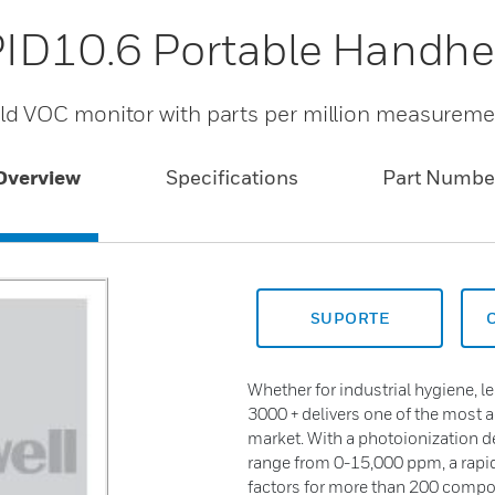
PID10.6 Portable Handh
d VOC monitor with parts per million measureme
Overview
Specifications
Part Numbe
SUPORTE
Whether for industrial hygiene, 
3000 + delivers one of the most 
market. With a photoionization d
range from 0-15,000 ppm, a rapid
factors for more than 200 compo