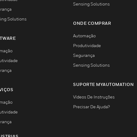
Sensing Solutions
rança
ing Solutions
ONDE COMPRAR
Automação
TWARE
Produtividade
mação
Segurança
utividade
Sensing Solutions
rança
SUPORTE MYAUTOMATION
VIÇOS
Vídeos De Instruções
mação
Precisar De Ajuda?
utividade
rança
USTRIAS