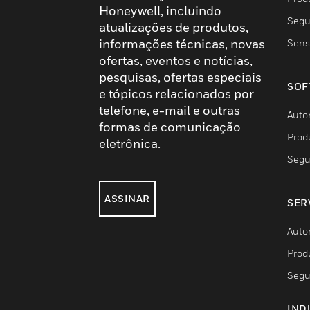
Honeywell, incluindo
Segu
atualizações de produtos,
informações técnicas, novas
Sens
ofertas, eventos e notícias,
pesquisas, ofertas especiais
SOF
e tópicos relacionados por
telefone, e-mail e outras
Auto
formas de comunicação
Prod
eletrônica.
Segu
ASSINAR
SER
Auto
Prod
Segu
IND