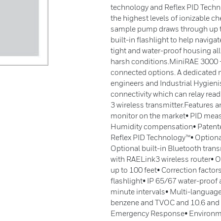
technology and Reflex PID Techn
the highest levels of ionizable c
sample pump draws through up to 1
built-in flashlight to help navig
tight and water-proof housing all
harsh conditions.MiniRAE 3000 + 
connected options. A dedicated
engineers and Industrial Hygienis
connectivity which can relay rea
3 wireless transmitter.Features
monitor on the market• PID mea
Humidity compensation• Patente
Reflex PID Technology™• Optiona
Optional built-in Bluetooth trans
with RAELink3 wireless router•
up to 100 feet• Correction facto
flashlight• IP 65/67 water-proof 
minute intervals• Multi-language
benzene and TVOC and 10.6 and 
Emergency Response• Environm