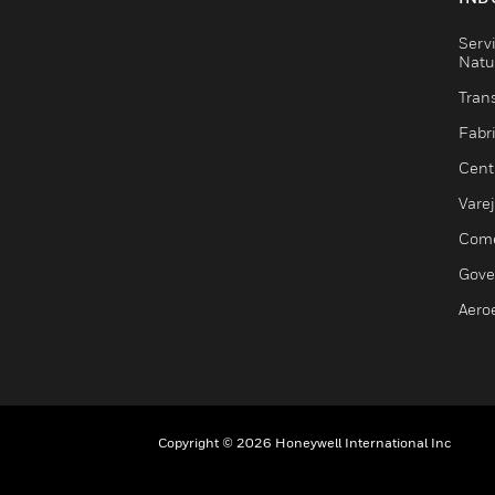
Serv
Natu
Trans
Fabr
Cent
Vare
Comé
Gove
Aero
Copyright © 2026 Honeywell International Inc