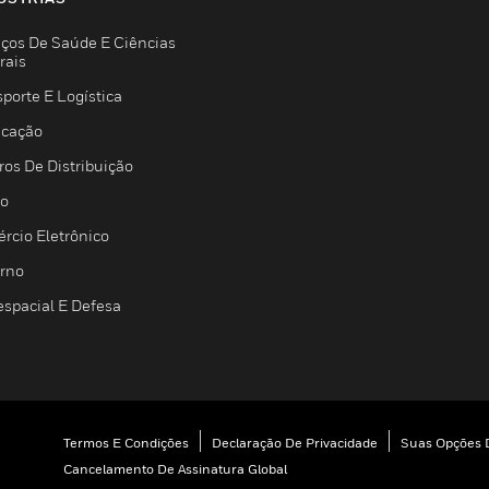
iços De Saúde E Ciências
rais
porte E Logística
icação
ros De Distribuição
jo
rcio Eletrônico
rno
espacial E Defesa
Termos E Condições
Declaração De Privacidade
Suas Opções D
Cancelamento De Assinatura Global