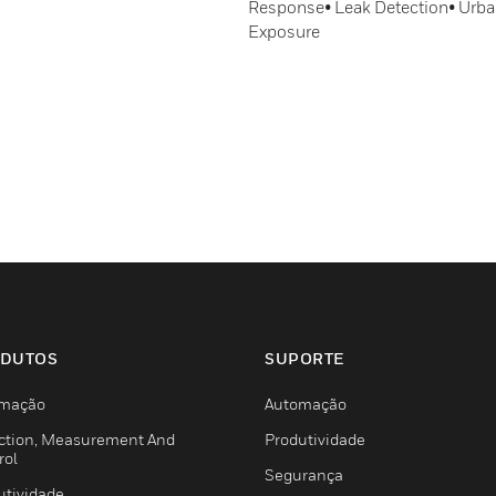
Response• Leak Detection• Urba
Exposure
DUTOS
SUPORTE
mação
Automação
ction, Measurement And
Produtividade
rol
Segurança
utividade