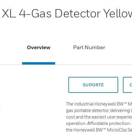
 XL 4-Gas Detector Yello
Overview
Part Number
SUPORTE
The industrial Honeywell BW™ Mic
gas portable detector, delivering 
cost and the easiest user experie
operation. Affordable protection.
the Honeywell BW™ MicroClip Ser