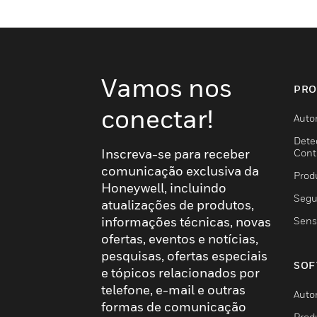
Vamos nos
PRO
conectar!
Auto
Dete
Inscreva-se para receber
Cont
comunicação exclusiva da
Prod
Honeywell, incluindo
Segu
atualizações de produtos,
informações técnicas, novas
Sens
ofertas, eventos e notícias,
pesquisas, ofertas especiais
SOF
e tópicos relacionados por
telefone, e-mail e outras
Auto
formas de comunicação
Prod