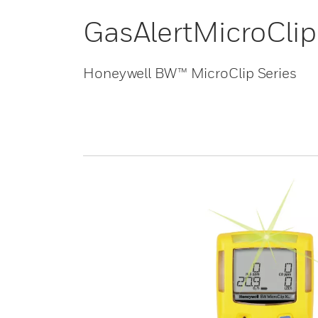
GasAlertMicroClip
Honeywell BW™ MicroClip Series