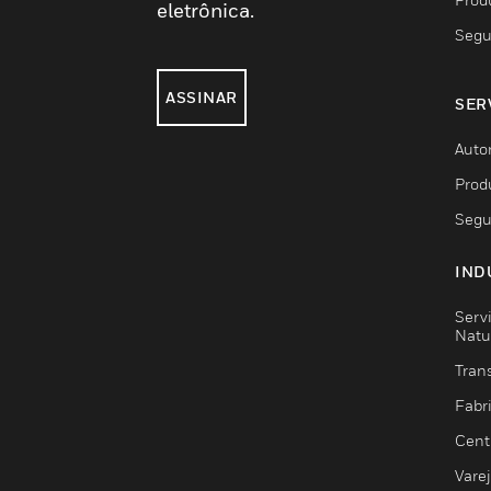
eletrônica.
Segu
ASSINAR
SER
Auto
Prod
Segu
IND
Serv
Natu
Trans
Fabr
Cent
Vare