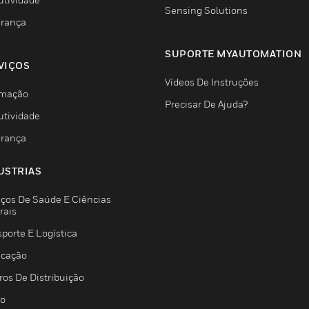
Sensing Solutions
rança
SUPORTE MYAUTOMATION
VIÇOS
Vídeos De Instruções
mação
Precisar De Ajuda?
utividade
rança
USTRIAS
iços De Saúde E Ciências
rais
porte E Logística
icação
ros De Distribuição
jo