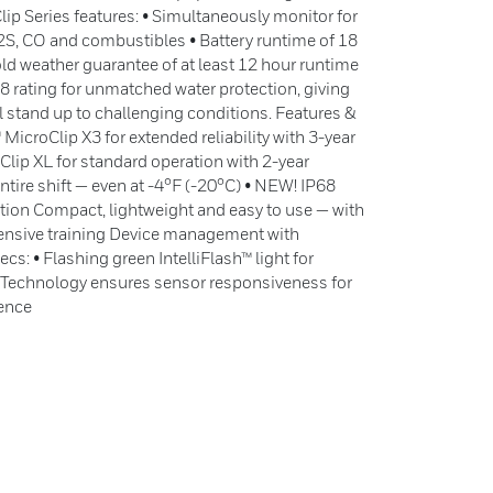
p Series features: • Simultaneously monitor for
2S, CO and combustibles • Battery runtime of 18
ld weather guarantee of at least 12 hour runtime
P68 rating for unmatched water protection, giving
ll stand up to challenging conditions. Features &
icroClip X3 for extended reliability with 3-year
lip XL for standard operation with 2-year
ntire shift — even at -4°F (-20°C) • NEW! IP68
tion Compact, lightweight and easy to use — with
ensive training Device management with
cs: • Flashing green IntelliFlash™ light for
™ Technology ensures sensor responsiveness for
dence