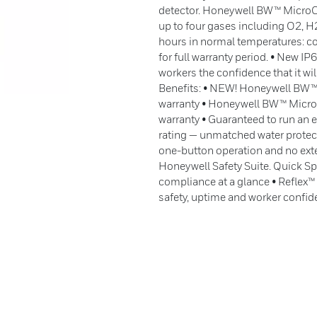
detector. Honeywell BW™ MicroCli
up to four gases including O2, H
hours in normal temperatures: co
for full warranty period. • New I
workers the confidence that it wi
Benefits: • NEW! Honeywell BW™ M
warranty • Honeywell BW™ MicroC
warranty • Guaranteed to run an e
rating — unmatched water protec
one-button operation and no ext
Honeywell Safety Suite. Quick Spe
compliance at a glance • Reflex
safety, uptime and worker confi