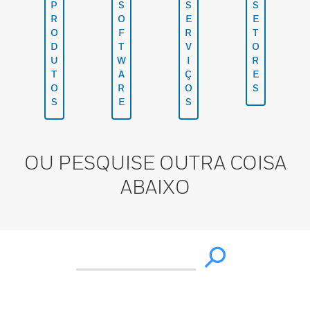
P
S
S
S
R
O
E
E
O
F
R
T
D
T
V
O
U
W
I
R
T
A
Ç
E
O
R
O
S
S
E
S
OU PESQUISE OUTRA COISA
ABAIXO