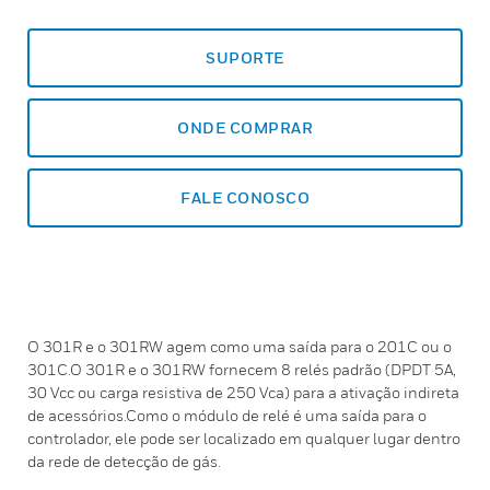
SUPORTE
ONDE COMPRAR
FALE CONOSCO
O 301R e o 301RW agem como uma saída para o 201C ou o
301C.O 301R e o 301RW fornecem 8 relés padrão (DPDT 5A,
30 Vcc ou carga resistiva de 250 Vca) para a ativação indireta
de acessórios.Como o módulo de relé é uma saída para o
controlador, ele pode ser localizado em qualquer lugar dentro
da rede de detecção de gás.