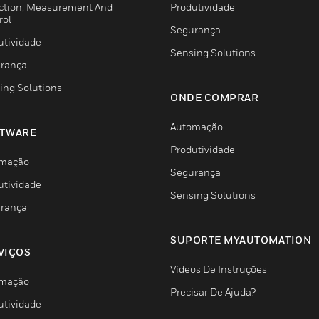
ction, Measurement And
Produtividade
rol
Segurança
utividade
Sensing Solutions
rança
ing Solutions
ONDE COMPRAR
Automação
TWARE
Produtividade
mação
Segurança
utividade
Sensing Solutions
rança
SUPORTE MYAUTOMATION
VIÇOS
Vídeos De Instruções
mação
Precisar De Ajuda?
utividade