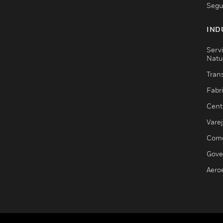
Segu
IND
Serv
Natu
Trans
Fabr
Cent
Vare
Comé
Gove
Aero