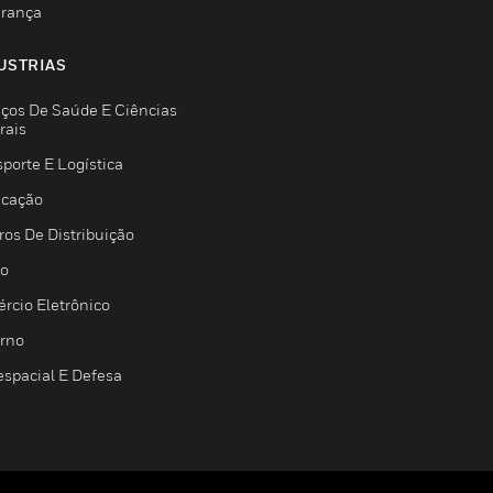
rança
USTRIAS
iços De Saúde E Ciências
rais
porte E Logística
icação
ros De Distribuição
jo
rcio Eletrônico
rno
espacial E Defesa