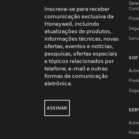
Dete
Inscreva-se para receber
Cont
comunicação exclusiva da
Prod
Honeywell, incluindo
Segu
atualizações de produtos,
informações técnicas, novas
Sens
ofertas, eventos e notícias,
pesquisas, ofertas especiais
SOF
e tópicos relacionados por
telefone, e-mail e outras
Auto
formas de comunicação
Prod
eletrônica.
Segu
ASSINAR
SER
Auto
Prod