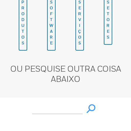
P
S
S
S
R
O
E
E
O
F
R
T
D
T
V
O
U
W
I
R
T
A
Ç
E
O
R
O
S
S
E
S
OU PESQUISE OUTRA COISA
ABAIXO