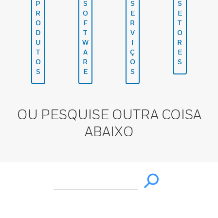
P
S
S
S
R
O
E
E
O
F
R
T
D
T
V
O
U
W
I
R
T
A
Ç
E
O
R
O
S
S
E
S
OU PESQUISE OUTRA COISA
ABAIXO