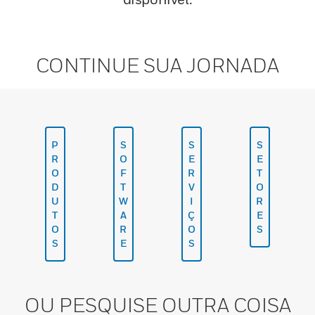
CONTINUE SUA JORNADA
P
S
S
S
R
O
E
E
O
F
R
T
D
T
V
O
U
W
I
R
T
A
Ç
E
O
R
O
S
S
E
S
OU PESQUISE OUTRA COISA