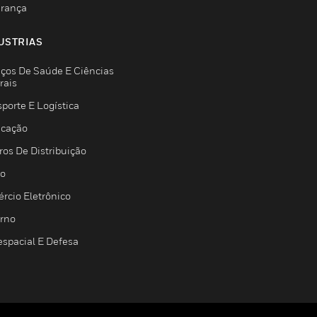
rança
USTRIAS
iços De Saúde E Ciências
rais
porte E Logística
icação
ros De Distribuição
jo
rcio Eletrônico
rno
espacial E Defesa