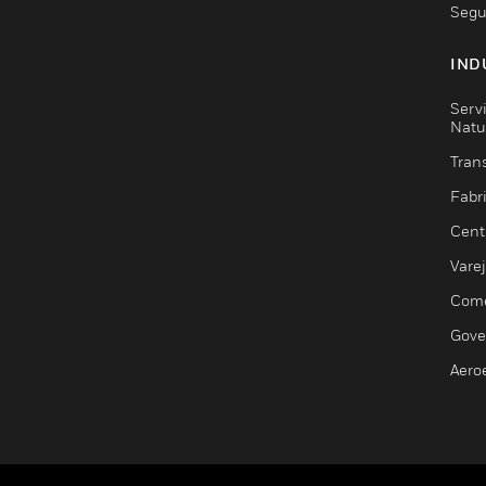
Segu
IND
Serv
Natu
Trans
Fabr
Cent
Vare
Comé
Gove
Aero