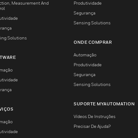
ction, Measurement And
Produtividade
rol
Segurança
utividade
Sensing Solutions
rança
ing Solutions
ONDE COMPRAR
Automação
TWARE
Produtividade
mação
Segurança
utividade
Sensing Solutions
rança
SUPORTE MYAUTOMATION
VIÇOS
Vídeos De Instruções
mação
Precisar De Ajuda?
utividade