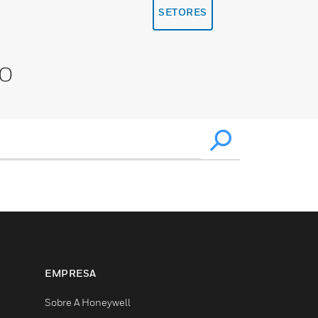
SETORES
XO
EMPRESA
Sobre A Honeywell