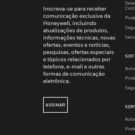
Dete
Inscreva-se para receber
Cont
comunicação exclusiva da
Prod
Honeywell, incluindo
Segu
atualizações de produtos,
informações técnicas, novas
Sens
ofertas, eventos e notícias,
pesquisas, ofertas especiais
SOF
e tópicos relacionados por
telefone, e-mail e outras
Auto
formas de comunicação
Prod
eletrônica.
Segu
ASSINAR
SER
Auto
Prod