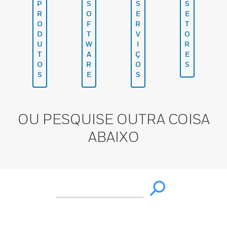
P
S
S
S
R
O
E
E
O
F
R
T
D
T
V
O
U
W
I
R
T
A
Ç
E
O
R
O
S
S
E
S
OU PESQUISE OUTRA COISA
ABAIXO