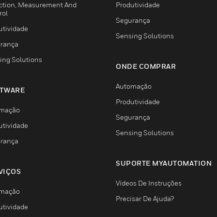
ction, Measurement And
Produtividade
rol
Segurança
utividade
Sensing Solutions
rança
ing Solutions
ONDE COMPRAR
Automação
TWARE
Produtividade
mação
Segurança
utividade
Sensing Solutions
rança
SUPORTE MYAUTOMATION
VIÇOS
Vídeos De Instruções
mação
Precisar De Ajuda?
utividade