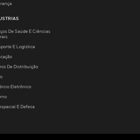
rança
USTRIAS
iços De Saúde E Ciências
rais
porte E Logística
icação
ros De Distribuição
jo
rcio Eletrônico
rno
espacial E Defesa