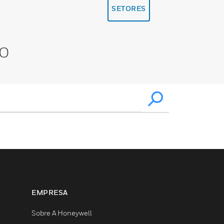
SETORES
XO
EMPRESA
Sobre A Honeywell