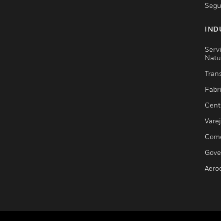
Segu
IND
Serv
Natu
Trans
Fabr
Cent
Vare
Comé
Gove
Aero