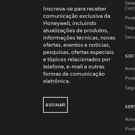
Dete
Inscreva-se para receber
Cont
comunicação exclusiva da
Prod
Honeywell, incluindo
Segu
atualizações de produtos,
informações técnicas, novas
Sens
ofertas, eventos e notícias,
pesquisas, ofertas especiais
SOF
e tópicos relacionados por
telefone, e-mail e outras
Auto
formas de comunicação
Prod
eletrônica.
Segu
ASSINAR
SER
Auto
Prod