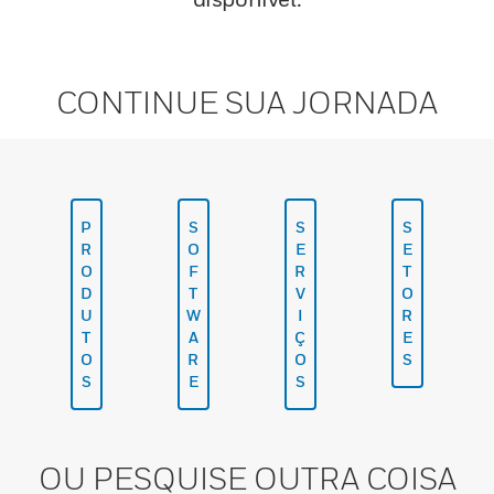
CONTINUE SUA JORNADA
P
S
S
S
R
O
E
E
O
F
R
T
D
T
V
O
U
W
I
R
T
A
Ç
E
O
R
O
S
S
E
S
OU PESQUISE OUTRA COISA