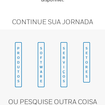
CONTINUE SUA JORNADA
P
S
S
S
R
O
E
E
O
F
R
T
D
T
V
O
U
W
I
R
T
A
Ç
E
O
R
O
S
S
E
S
OU PESQUISE OUTRA COISA