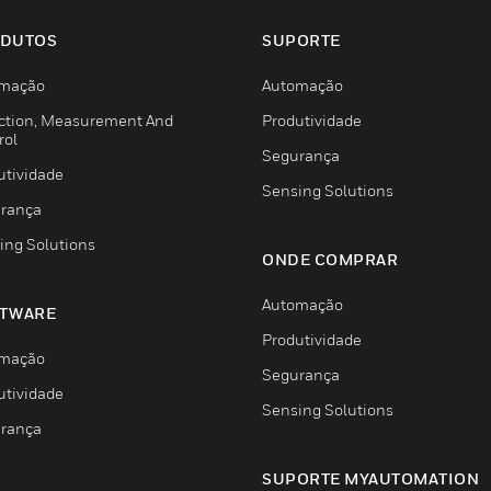
DUTOS
SUPORTE
mação
Automação
ction, Measurement And
Produtividade
rol
Segurança
utividade
Sensing Solutions
rança
ing Solutions
ONDE COMPRAR
Automação
TWARE
Produtividade
mação
Segurança
utividade
Sensing Solutions
rança
SUPORTE MYAUTOMATION