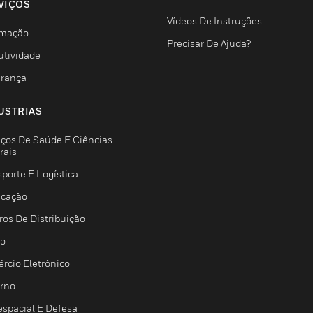
VIÇOS
Vídeos De Instruções
mação
Precisar De Ajuda?
utividade
rança
USTRIAS
iços De Saúde E Ciências
rais
porte E Logística
icação
ros De Distribuição
jo
rcio Eletrônico
rno
espacial E Defesa