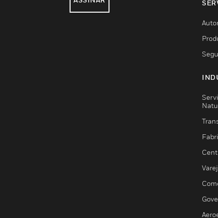
SER
Auto
Prod
Segu
IND
Serv
Natu
Trans
Fabr
Cent
Vare
Comé
Gove
Aero