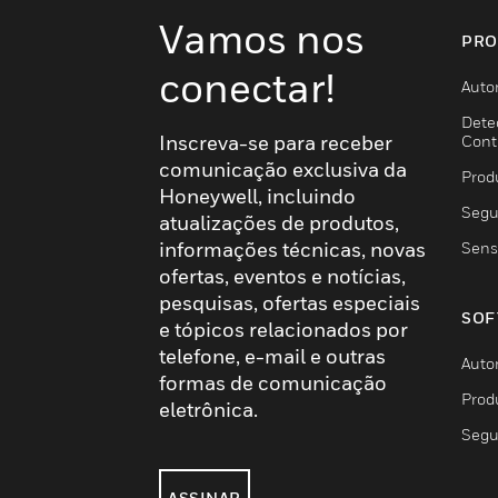
Vamos nos
PRO
conectar!
Auto
Dete
Inscreva-se para receber
Cont
comunicação exclusiva da
Prod
Honeywell, incluindo
Segu
atualizações de produtos,
informações técnicas, novas
Sens
ofertas, eventos e notícias,
pesquisas, ofertas especiais
SOF
e tópicos relacionados por
telefone, e-mail e outras
Auto
formas de comunicação
Prod
eletrônica.
Segu
ASSINAR