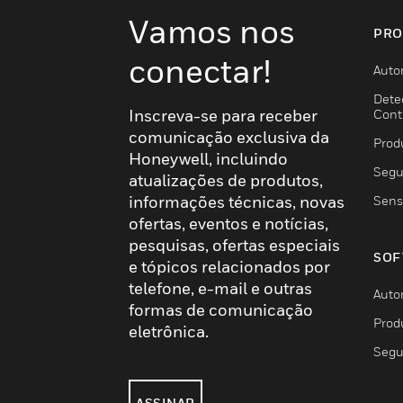
Vamos nos
PRO
conectar!
Auto
Dete
Inscreva-se para receber
Cont
comunicação exclusiva da
Prod
Honeywell, incluindo
Segu
atualizações de produtos,
informações técnicas, novas
Sens
ofertas, eventos e notícias,
pesquisas, ofertas especiais
SOF
e tópicos relacionados por
telefone, e-mail e outras
Auto
formas de comunicação
Prod
eletrônica.
Segu
ASSINAR