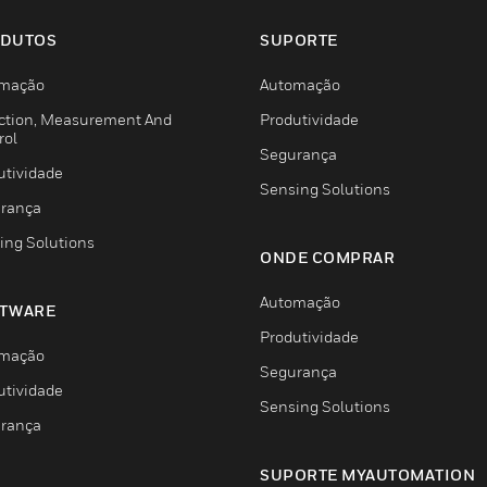
DUTOS
SUPORTE
mação
Automação
ction, Measurement And
Produtividade
rol
Segurança
utividade
Sensing Solutions
rança
ing Solutions
ONDE COMPRAR
Automação
TWARE
Produtividade
mação
Segurança
utividade
Sensing Solutions
rança
SUPORTE MYAUTOMATION