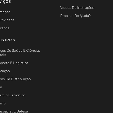
VIÇOS
Vídeos De Instruções
mação
Precisar De Ajuda?
utividade
rança
USTRIAS
iços De Saúde E Ciências
rais
porte E Logística
icação
ros De Distribuição
jo
rcio Eletrônico
rno
espacial E Defesa