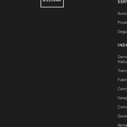
SER
Auto
Prod
Segu
IND
Serv
Natu
Trans
Fabr
Cent
Vare
Comé
Gove
Aero