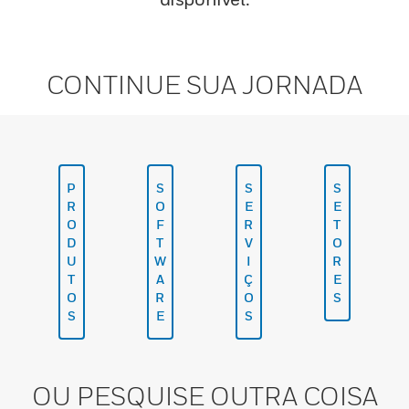
CONTINUE SUA JORNADA
P
S
S
S
R
O
E
E
O
F
R
T
D
T
V
O
U
W
I
R
T
A
Ç
E
O
R
O
S
S
E
S
OU PESQUISE OUTRA COISA