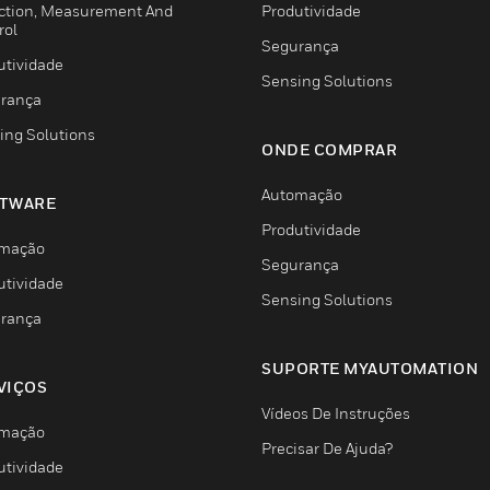
ction, Measurement And
Produtividade
rol
Segurança
utividade
Sensing Solutions
rança
ing Solutions
ONDE COMPRAR
Automação
TWARE
Produtividade
mação
Segurança
utividade
Sensing Solutions
rança
SUPORTE MYAUTOMATION
VIÇOS
Vídeos De Instruções
mação
Precisar De Ajuda?
utividade