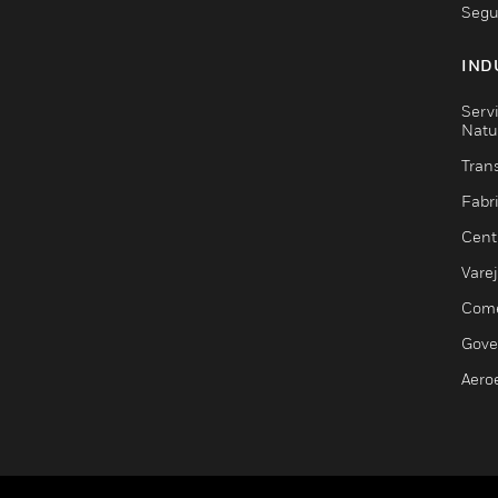
Segu
IND
Serv
Natu
Trans
Fabr
Cent
Vare
Comé
Gove
Aero