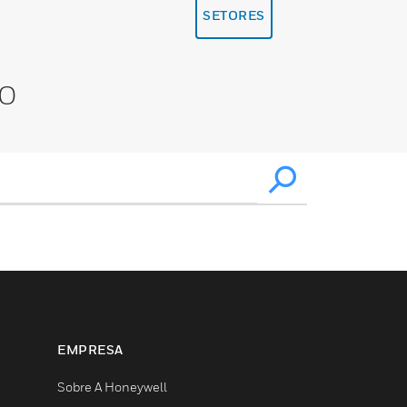
SETORES
XO
EMPRESA
Sobre A Honeywell