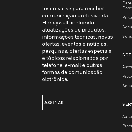
Dete
Inscreva-se para receber
Cont
comunicação exclusiva da
Prod
Honeywell, incluindo
Segu
atualizações de produtos,
informações técnicas, novas
Sens
ofertas, eventos e notícias,
pesquisas, ofertas especiais
SOF
e tópicos relacionados por
telefone, e-mail e outras
Auto
formas de comunicação
Prod
eletrônica.
Segu
ASSINAR
SER
Auto
Prod