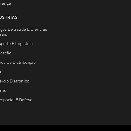
rança
USTRIAS
iços De Saúde E Ciências
rais
porte E Logística
icação
ros De Distribuição
jo
rcio Eletrônico
rno
espacial E Defesa