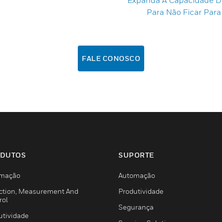
Expanda A Capacidade D
Para Não Ficar Para
FALE CONOSCO
DUTOS
SUPORTE
mação
Automação
ction, Measurement And
Produtividade
rol
Segurança
utividade