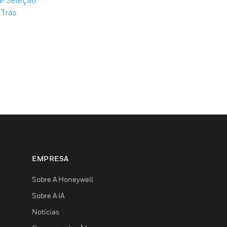
e Seleção
 Trás
EMPRESA
Sobre A Honeywell
Sobre A IA
Notícias