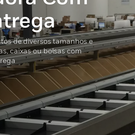
ntrega
utos de diversos tamanhos e
s, caixas ou bolsas com
trega