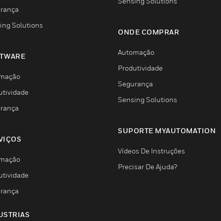
Sensing Solutions
rança
ing Solutions
ONDE COMPRAR
Automação
TWARE
Produtividade
mação
Segurança
utividade
Sensing Solutions
rança
SUPORTE MYAUTOMATION
VIÇOS
Vídeos De Instruções
mação
Precisar De Ajuda?
utividade
rança
USTRIAS