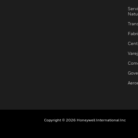
Serv
Natu
Trans
Fabr
Cent
Vare
Comé
Gove
Aero
Copyright © 2026 Honeywell International Inc