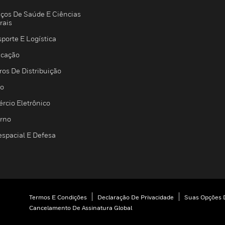
iços De Saúde E Ciências
rais
porte E Logística
icação
ros De Distribuição
jo
rcio Eletrônico
rno
espacial E Defesa
Termos E Condições
Declaração De Privacidade
Suas Opções D
Cancelamento De Assinatura Global