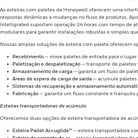
As esteiras com paletes da Honeywell oferecem uma interfac
respostas dinâmicas a mudanças no fluxo de produtos. Apoia
Intelligrated suportam operação 24 horas com tempo de a
modulares para garantir instalações robustas e simples q
Nossas amplas soluções de esteira com palete oferecem opç
Recebimento
— move paletes de entrada para o lugar
Paletização e despaletização
— transporte de paletes 
Armazenamento de carga
— garanta um fluxo de palet
Áreas de espera de carga de saída
— acumule paletes 
Sistemas de recuperação e armazenamento automati
Fabricação
— garanta um fluxo constante e tranquilo
Esteiras transportadoras de acúmulo
Oferecemos duas opções de esteira transportadora de acú
Esteira Pallet Accuglide™
— esteira transportadora co
Esteira de corrente de ar
— esteira transportadora de 