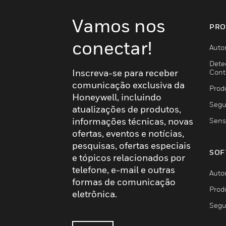
Vamos nos
PRO
conectar!
Auto
Dete
Inscreva-se para receber
Cont
comunicação exclusiva da
Prod
Honeywell, incluindo
Segu
atualizações de produtos,
informações técnicas, novas
Sens
ofertas, eventos e notícias,
pesquisas, ofertas especiais
SOF
e tópicos relacionados por
telefone, e-mail e outras
Auto
formas de comunicação
Prod
eletrônica.
Segu