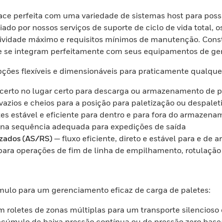
e perfeita com uma variedade de sistemas host para possibi
do por nossos serviços de suporte de ciclo de vida total, 
tividade máximo e requisitos mínimos de manutenção. Cons
ue se integram perfeitamente com seus equipamentos de ge
ões flexíveis e dimensionáveis para praticamente qualquer
 certo no lugar certo para descarga ou armazenamento de 
vazios e cheios para a posição para paletização ou despale
es estável e eficiente para dentro e para fora do armazen
na sequência adequada para expedições de saída
zados (AS/RS)
— fluxo eficiente, direto e estável para e 
 para operações de fim de linha de empilhamento, rotulaç
mulo para um gerenciamento eficaz de carga de paletes:
m roletes de zonas múltiplas para um transporte silencios
acúmulo de baixa pressão contínua ou de pressão zero base