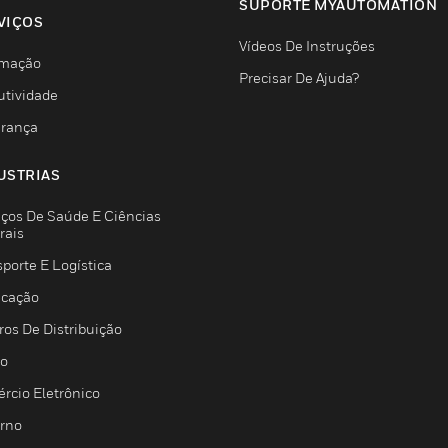
SUPORTE MYAUTOMATION
VIÇOS
Vídeos De Instruções
mação
Precisar De Ajuda?
utividade
rança
USTRIAS
iços De Saúde E Ciências
rais
porte E Logística
icação
ros De Distribuição
jo
rcio Eletrônico
rno