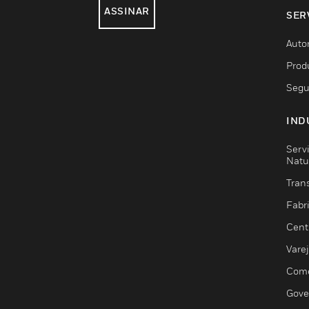
ASSINAR
SER
Auto
Prod
Segu
IND
Serv
Natu
Trans
Fabr
Cent
Vare
Comé
Gove