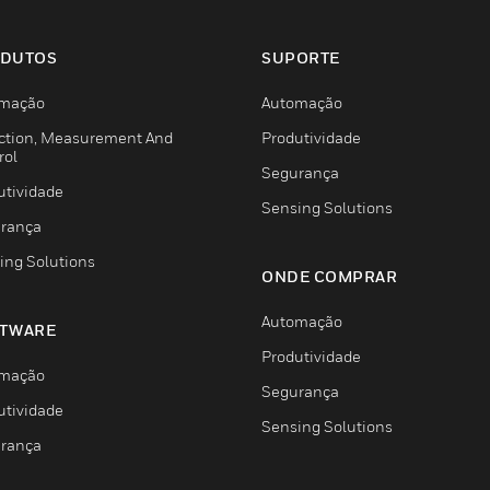
DUTOS
SUPORTE
mação
Automação
ction, Measurement And
Produtividade
rol
Segurança
utividade
Sensing Solutions
rança
ing Solutions
ONDE COMPRAR
Automação
TWARE
Produtividade
mação
Segurança
utividade
Sensing Solutions
rança