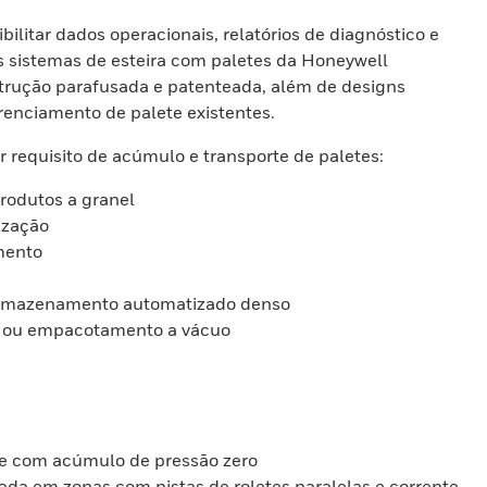
litar dados operacionais, relatórios de diagnóstico e
os sistemas de esteira com paletes da Honeywell
trução parafusada e patenteada, além de designs
renciamento de palete existentes.
 requisito de acúmulo e transporte de paletes:
produtos a granel
tização
amento
de armazenamento automatizado denso
ão ou empacotamento a vácuo
o e com acúmulo de pressão zero
ada em zonas com pistas de roletes paralelas e corrente