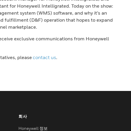
tant for Honeywell Intelligrated. Today on the show:
agement system (WMS) software, and why it’s an
nd fulfillment (D&F) operation that hopes to expand
nnel marketplace.
receive exclusive communications from Honeywell
ntatives, please
contact us
.
회사
Honeywell 정보