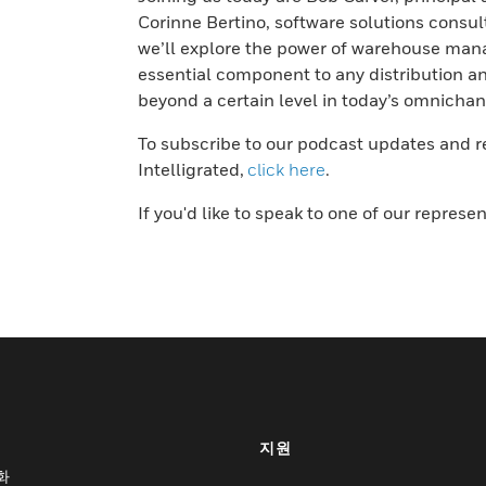
Corinne Bertino, software solutions consul
we’ll explore the power of warehouse man
essential component to any distribution a
beyond a certain level in today’s omnicha
To subscribe to our podcast updates and 
Intelligrated,
click here
.
If you'd like to speak to one of our represe
지원
화