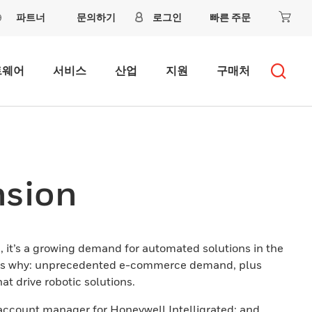
파트너
문의하기
로그인
빠른 주문
트웨어
서비스
산업
지원
구매처
nsion
22, it’s a growing demand for automated solutions in the
asons why: unprecedented e-commerce demand, plus
at drive robotic solutions.
 account manager for Honeywell Intelligrated; and