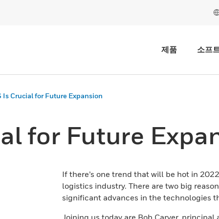
제품
소프
s Crucial for Future Expansion
l for Future Expa
If there’s one trend that will be hot in 20
logistics industry. There are two big re
significant advances in the technologies th
Joining us today are Bob Carver, principal