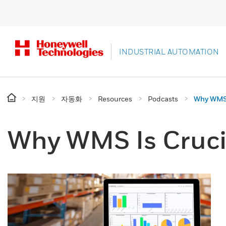
INDUSTRIAL AUTOMATION
지원
자동화
Resources
Podcasts
Why WMS I
Why WMS Is Crucia