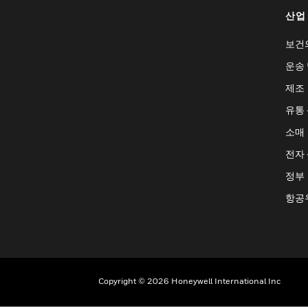
산업
보건
운송 
제조
유통
소매
전자
정부
항공
Copyright © 2026 Honeywell International Inc