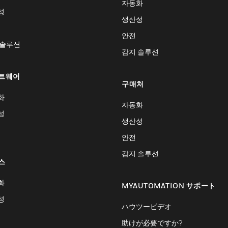
자동화
성
생산성
안전
 솔루션
감지 솔루션
트웨어
구매처
화
자동화
성
생산성
안전
감지 솔루션
스
화
MYAUTOMATION サポート
성
ハウツービデオ
助けが必要ですか?